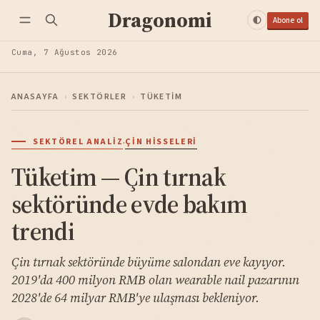
Dragonomi
Abone ol
Cuma, 7 Ağustos 2026
ANASAYFA
›
SEKTÖRLER
›
TÜKETIM
·
SEKTÖREL ANALIZ
ÇIN HISSELERI
Tüketim — Çin tırnak
sektöründe evde bakım
trendi
Çin tırnak sektöründe büyüme salondan eve kayıyor.
2019'da 400 milyon RMB olan wearable nail pazarının
2028'de 64 milyar RMB'ye ulaşması bekleniyor.