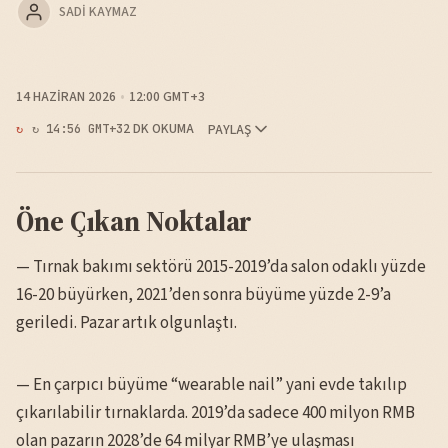
SADI KAYMAZ
14 HAZIRAN 2026
12:00 GMT+3
2 DK OKUMA
PAYLAŞ
↻ 14:56 GMT+3
Öne Çıkan Noktalar
— Tırnak bakımı sektörü 2015-2019’da salon odaklı yüzde
16-20 büyürken, 2021’den sonra büyüme yüzde 2-9’a
geriledi. Pazar artık olgunlaştı.
— En çarpıcı büyüme “wearable nail” yani evde takılıp
çıkarılabilir tırnaklarda. 2019’da sadece 400 milyon RMB
olan pazarın 2028’de 64 milyar RMB’ye ulaşması