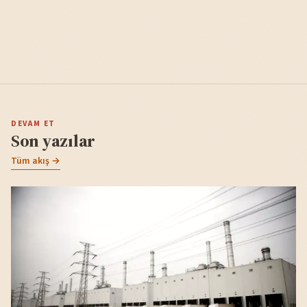
DEVAM ET
Son yazılar
Tüm akış →