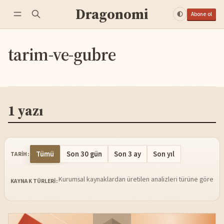
Dragonomi
Abone ol
tarim-ve-gubre
1 yazı
Tümü
Son 30 gün
Son 3 ay
Son yıl
TARIH:
Kurumsal kaynaklardan üretilen analizleri türüne göre sü
KAYNAK TÜRLERI: