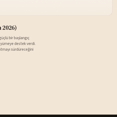
n 2026)
üçlü bir başlangıç
büyümeye destek verdi.
atmayı sürdüreceğini