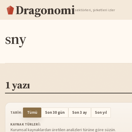
Dragonomi
TAKIP ET
sektörleri, şirketleri izler
sny
1 yazı
Tümü
Son 30 gün
Son 3 ay
Son yıl
TARIH:
KAYNAK TÜRLERI:
Kurumsal kaynaklardan üretilen analizleri türüne göre süzün.