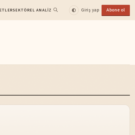
Giriş yap
Abone ol
ETLER
SEKTÖREL ANALIZ