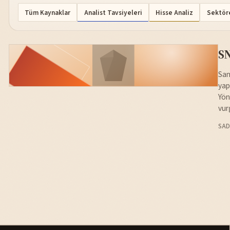
Tüm Kaynaklar
Analist Tavsiyeleri
Hisse Analiz
Sektöre
SN
San
yap
Yön
vur
SAD