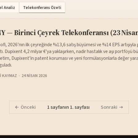
l Analiz
Telekonferans Özeti
Y — Birinci Çeyrek Telekonferansı (23 Nisa
ofi, 2026’nın ilk çeyreğinde %13,6 satış büyümesi ve %14 EPS artışıyla g
tı. Dupixent 4,2 milyar €’ya yaklaşırken, nadir hastalık ve aşı portföyü 
etim, Dupixent’in patent koruması ve yeni formülasyonlarla değer yar
guladı.
I KAYMAZ
24 NISAN 2026
Önceki
1 sayfanın 1. sayfası
Sonraki