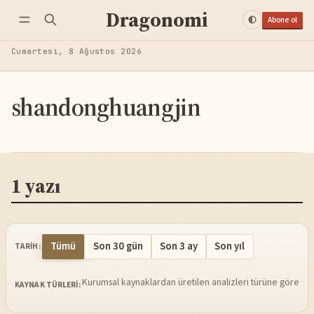
Dragonomi
Abone ol
Cumartesi, 8 Ağustos 2026
shandonghuangjin
1 yazı
Tümü
Son 30 gün
Son 3 ay
Son yıl
TARIH:
Kurumsal kaynaklardan üretilen analizleri türüne göre sü
KAYNAK TÜRLERI: