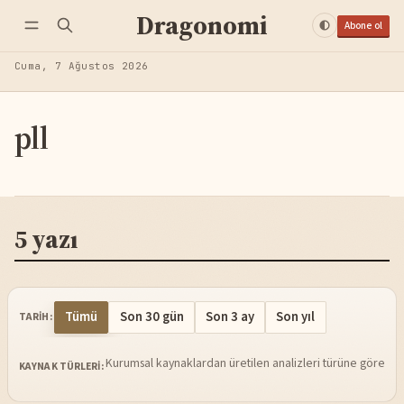
Dragonomi
Abone ol
Cuma, 7 Ağustos 2026
pll
5 yazı
Tümü
Son 30 gün
Son 3 ay
Son yıl
TARIH:
Kurumsal kaynaklardan üretilen analizleri türüne göre sü
KAYNAK TÜRLERI: