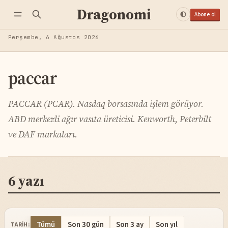
Dragonomi
Abone ol
Perşembe, 6 Ağustos 2026
paccar
PACCAR (PCAR). Nasdaq borsasında işlem görüyor.
ABD merkezli ağır vasıta üreticisi. Kenworth, Peterbilt
ve DAF markaları.
6 yazı
Tümü
Son 30 gün
Son 3 ay
Son yıl
TARIH: