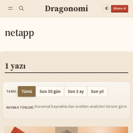
Dragonomi
Abone ol
netapp
1 yazı
Tümü
Son 30 gün
Son 3 ay
Son yıl
TARIH:
Kurumsal kaynaklardan üretilen analizleri türüne göre sü
KAYNAK TÜRLERI: