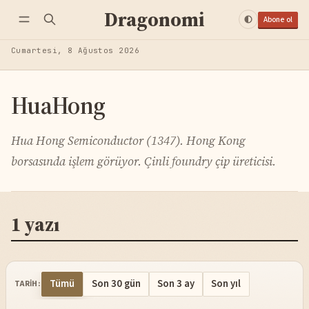
Dragonomi
Abone ol
Cumartesi, 8 Ağustos 2026
HuaHong
Hua Hong Semiconductor (1347). Hong Kong
borsasında işlem görüyor. Çinli foundry çip üreticisi.
1 yazı
Tümü
Son 30 gün
Son 3 ay
Son yıl
TARIH: