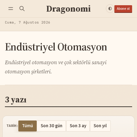
Dragonomi
Abone ol
Cuma, 7 Ağustos 2026
Endüstriyel Otomasyon
Endüstriyel otomasyon ve çok sektörlü sanayi
otomasyon şirketleri.
3 yazı
Tümü
Son 30 gün
Son 3 ay
Son yıl
TARIH: