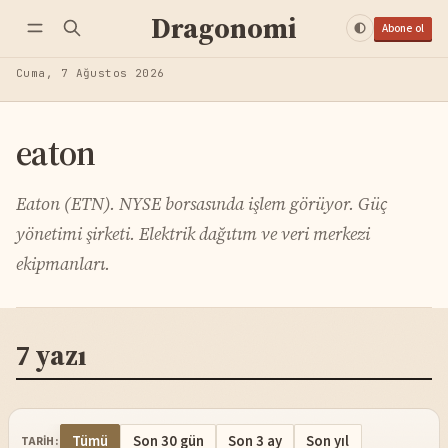
Dragonomi
Abone ol
Cuma, 7 Ağustos 2026
eaton
Eaton (ETN). NYSE borsasında işlem görüyor. Güç
yönetimi şirketi. Elektrik dağıtım ve veri merkezi
ekipmanları.
7 yazı
Tümü
Son 30 gün
Son 3 ay
Son yıl
TARIH: