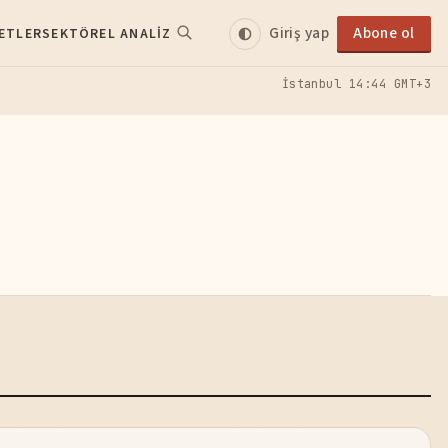
Giriş yap
Abone ol
ETLER
SEKTÖREL ANALIZ
İstanbul
14:44 GMT+3