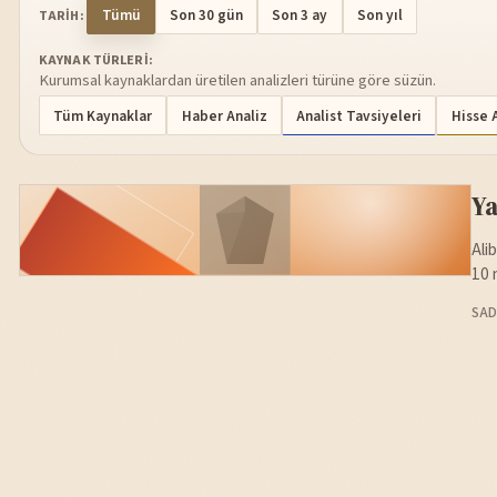
Tümü
Son 30 gün
Son 3 ay
Son yıl
TARIH:
KAYNAK TÜRLERI:
Kurumsal kaynaklardan üretilen analizleri türüne göre süzün.
Tüm Kaynaklar
Haber Analiz
Analist Tavsiyeleri
Hisse 
Ya
Ali
10 
SAD