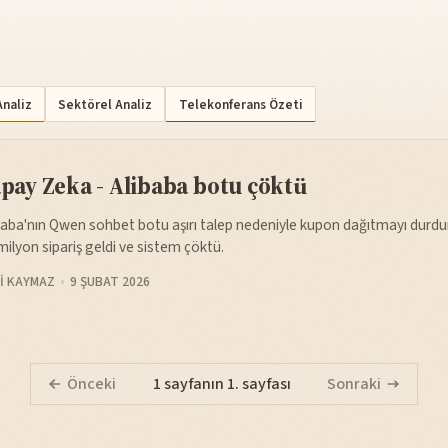
Analiz
Sektörel Analiz
Telekonferans Özeti
pay Zeka - Alibaba botu çöktü
baba'nın Qwen sohbet botu aşırı talep nedeniyle kupon dağıtmayı durdur
milyon sipariş geldi ve sistem çöktü.
I KAYMAZ
9 ŞUBAT 2026
Önceki
1 sayfanın 1. sayfası
Sonraki