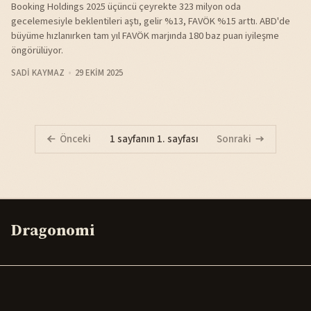
Booking Holdings 2025 üçüncü çeyrekte 323 milyon oda
gecelemesiyle beklentileri aştı, gelir %13, FAVÖK %15 arttı. ABD'de
büyüme hızlanırken tam yıl FAVÖK marjında 180 baz puan iyileşme
öngörülüyor.
SADI KAYMAZ
29 EKIM 2025
Önceki
1 sayfanın 1. sayfası
Sonraki
Dragonomi