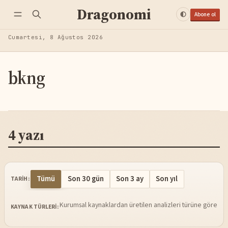
Dragonomi
Abone ol
Cumartesi, 8 Ağustos 2026
bkng
4 yazı
Tümü
Son 30 gün
Son 3 ay
Son yıl
TARIH:
Kurumsal kaynaklardan üretilen analizleri türüne göre sü
KAYNAK TÜRLERI: