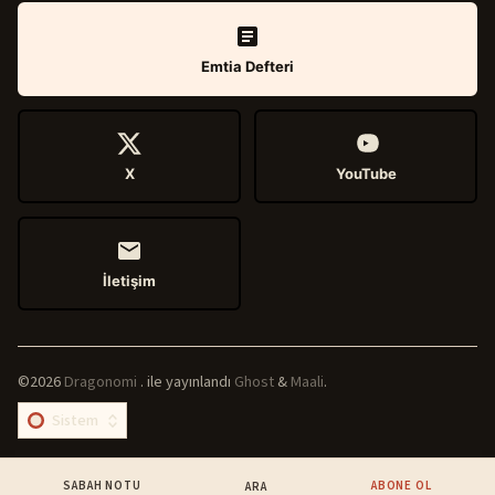
Emtia Defteri
X
YouTube
İletişim
©2026
Dragonomi
.
ile yayınlandı
Ghost
&
Maali
.
SABAH NOTU
ABONE OL
ARA