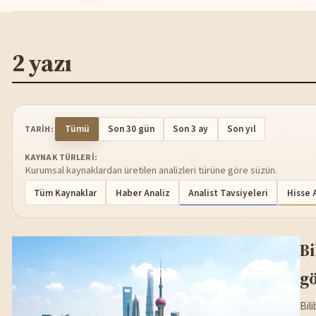
2 yazı
Tümü
Son 30 gün
Son 3 ay
Son yıl
TARIH:
KAYNAK TÜRLERI:
Kurumsal kaynaklardan üretilen analizleri türüne göre süzün.
Tüm Kaynaklar
Haber Analiz
Analist Tavsiyeleri
Hisse 
Bi
g
Bili