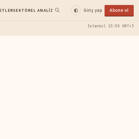
Giriş yap
Abone ol
ETLER
SEKTÖREL ANALIZ
İstanbul
23:55 GMT+3