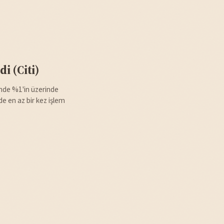
i (Citi)
erinde %1'in üzerinde
e en az bir kez işlem