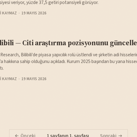
siyesi veriyor, yüzde 37,5 getiri potansiyeli görüyor.
I KAYMAZ
19 MAYIS 2026
libili — Citi araştırma pozisyonunu güncelled
i Research, Bilibili'de piyasa yapıcılık rolü üstlendi ve şirketin adi hissel
ifa hakkına sahip olduğunu açıkladı. Kurum 2025 başından bu yana hissed
tı.
I KAYMAZ
19 MAYIS 2026
Önceki
1 sayfanın 1. sayfası
Sonraki