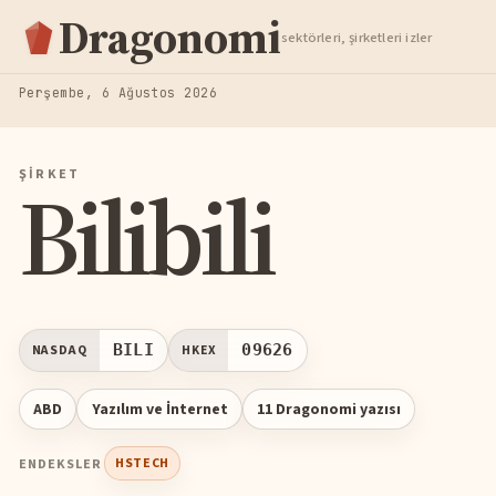
Hisse Analiz
Dragonomi
sektörleri, şirketleri izler
TAKIP ET
Perşembe, 6 Ağustos 2026
ŞIRKET
Bilibili
BILI
09626
NASDAQ
HKEX
ABD
Yazılım ve İnternet
11 Dragonomi yazısı
ENDEKSLER
HSTECH