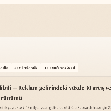
Analiz
Sektörel Analiz
Telekonferans Özeti
libili — Reklam gelirindeki yüzde 30 artış ve
örünümü
bili ilk çeyrekte 7,47 milyar yuan gelir elde etti. Citi Research hisse için 2