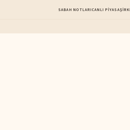
SABAH NOTLARI
CANLI PIYASA
ŞIRK