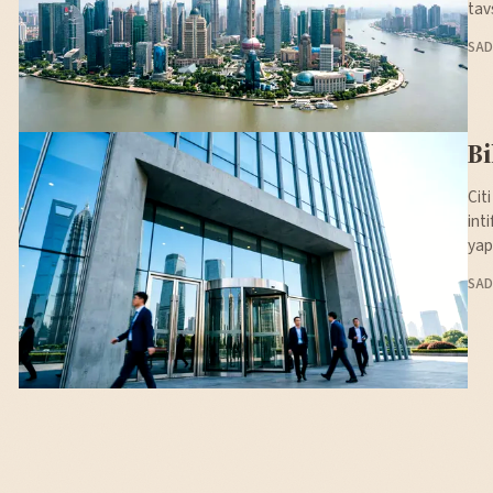
tav
SAD
Bi
Cit
int
yap
SAD