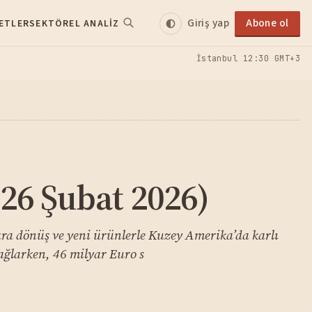
Giriş yap
Abone ol
ETLER
SEKTÖREL ANALIZ
İstanbul
12:30 GMT+3
26 Şubat 2026)
lara dönüş ve yeni ürünlerle Kuzey Amerika’da karlı
bağlarken, 46 milyar Euro s