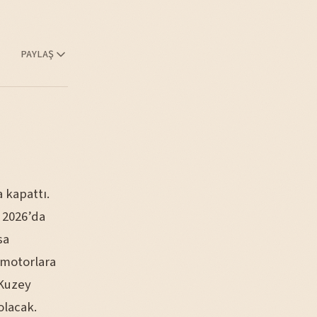
PAYLAŞ
a kapattı.
 2026’da
sa
ı motorlara
 Kuzey
olacak.