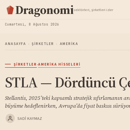
Hisse Analiz
Dragonomi
sektörleri, şirketleri izler
TAKIP ET
Cumartesi, 8 Ağustos 2026
ANASAYFA
›
ŞIRKETLER
›
AMERIKA
·
ŞIRKETLER
AMERIKA HISSELERI
STLA — Dördüncü Çey
Stellantis, 2025’teki kapsamlı stratejik sıfırlamanın 
büyüme hedeflenirken, Avrupa’da fiyat baskısı sürüyor.
SADI KAYMAZ