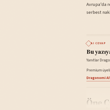
Avrupa’da r
serbest naki
AI CEVAP
Bu yazıy
Yanıtlar Drago
Premium üyelik
Dragonomi AI'
Öne Ç