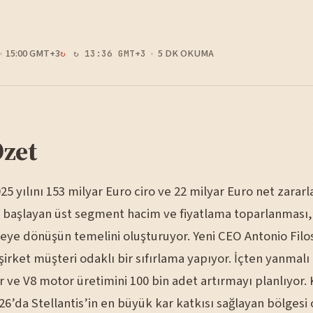
15:00 GMT+3
5 DK OKUMA
↻ 13:36 GMT+3
Özet
025 yılını 153 milyar Euro ciro ve 22 milyar Euro net zararl
da başlayan üst segment hacim ve fiyatlama toparlanması,
eye dönüşün temelini oluşturuyor. Yeni CEO Antonio Filo
 şirket müşteri odaklı bir sıfırlama yapıyor. İçten yanmal
 ve V8 motor üretimini 100 bin adet artırmayı planlıyor.
6’da Stellantis’in en büyük kar katkısı sağlayan bölgesi 