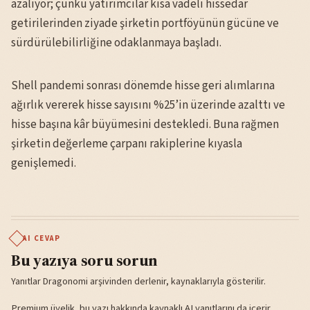
azalıyor; çünkü yatırımcılar kısa vadeli hissedar
getirilerinden ziyade şirketin portföyünün gücüne ve
sürdürülebilirliğine odaklanmaya başladı.
Shell pandemi sonrası dönemde hisse geri alımlarına
ağırlık vererek hisse sayısını %25’in üzerinde azalttı ve
hisse başına kâr büyümesini destekledi. Buna rağmen
şirketin değerleme çarpanı rakiplerine kıyasla
genişlemedi.
AI CEVAP
Bu yazıya soru sorun
Yanıtlar Dragonomi arşivinden derlenir, kaynaklarıyla gösterilir.
Premium üyelik, bu yazı hakkında kaynaklı AI yanıtlarını da içerir.