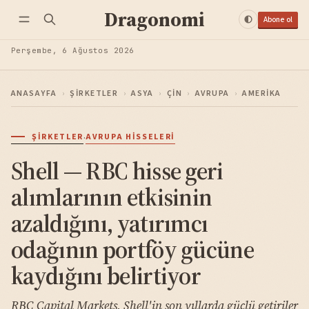
Dragonomi
Abone ol
Perşembe, 6 Ağustos 2026
ANASAYFA
›
ŞIRKETLER
›
ASYA
›
ÇIN
›
AVRUPA
›
AMERIKA
·
ŞIRKETLER
AVRUPA HISSELERI
Shell — RBC hisse geri
alımlarının etkisinin
azaldığını, yatırımcı
odağının portföy gücüne
kaydığını belirtiyor
RBC Capital Markets, Shell'in son yıllarda güçlü getiriler