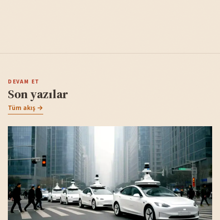
DEVAM ET
Son yazılar
Tüm akış →