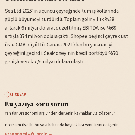
Sea Ltd 2025'in üçüncü çeyreğinde tüm iş kollarında
güçlü büyümeyi sürdürdü. Toplam gelir yıllık %38
artarak 6 milyar dolara, düzeltilmiş EBITDA ise %68
artışla 874 milyon dolara çıktı. Shopee beşinci çeyrek üst
üste GMV büyüttü. Garena 2021'den bu yana en iyi
çeyreğini geçirdi. SeaMoney'nin kredi portföyü %70
genişleyerek 7,9 milyar dolara ulaştı.
AI CEVAP
Bu yazıya soru sorun
Yanıtlar Dragonomi arşivinden derlenir, kaynaklarıyla gösterilir.
Premium üyelik, bu yazı hakkında kaynaklı AI yanıtlarını da içerir.
Dragonomi AI'ı incele →