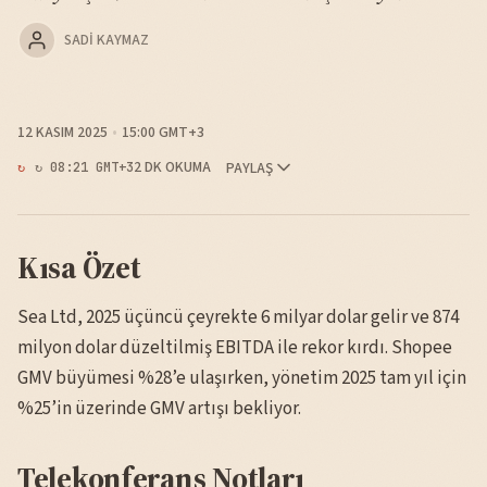
SADI KAYMAZ
12 KASIM 2025
15:00 GMT+3
2 DK OKUMA
PAYLAŞ
↻ 08:21 GMT+3
Kısa Özet
Sea Ltd, 2025 üçüncü çeyrekte 6 milyar dolar gelir ve 874
milyon dolar düzeltilmiş EBITDA ile rekor kırdı. Shopee
GMV büyümesi %28’e ulaşırken, yönetim 2025 tam yıl için
%25’in üzerinde GMV artışı bekliyor.
Telekonferans Notları