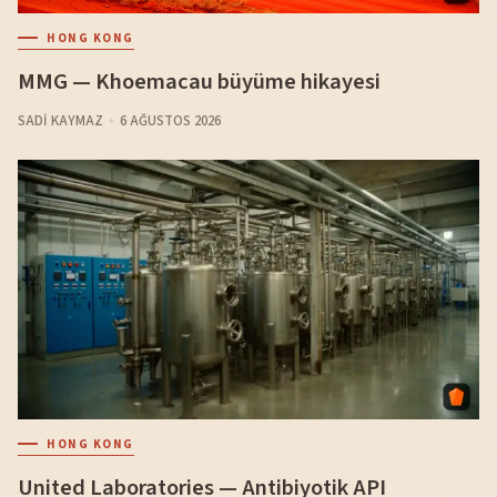
HONG KONG
MMG — Khoemacau büyüme hikayesi
SADI KAYMAZ
6 AĞUSTOS 2026
HONG KONG
United Laboratories — Antibiyotik API