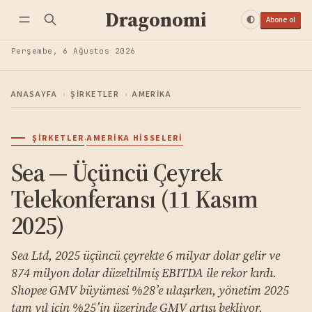
Dragonomi
Abone ol
Perşembe, 6 Ağustos 2026
ANASAYFA
›
ŞIRKETLER
›
AMERIKA
·
ŞIRKETLER
AMERIKA HISSELERI
Sea — Üçüncü Çeyrek
Telekonferansı (11 Kasım
2025)
Sea Ltd, 2025 üçüncü çeyrekte 6 milyar dolar gelir ve
874 milyon dolar düzeltilmiş EBITDA ile rekor kırdı.
Shopee GMV büyümesi %28’e ulaşırken, yönetim 2025
tam yıl için %25’in üzerinde GMV artışı bekliyor.