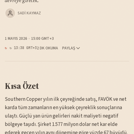
devreye girecek.
SADI KAYMAZ
1 MAYIS 2026
15:00 GMT+3
2 DK OKUMA
PAYLAŞ
↻ 13:38 GMT+3
Kısa Özet
Southern Copper yılın ilk çeyreğinde satış, FAVÖK ve net
karda tüm zamanların en yüksek çeyreklik sonuçlarına
ulaştı. Güçlü yan ürün gelirleri nakit maliyeti negatif
bölgeye taşıdı. Şirket 1.577 milyon dolar net kar elde
ederek geçen yılın aynı dönemine göre yüzde 67 büyüdü.