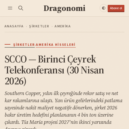
Dragonomi
Abone ol
ANASAYFA
›
ŞIRKETLER
›
AMERIKA
·
ŞIRKETLER
AMERIKA HISSELERI
SCCO — Birinci Çeyrek
Telekonferansı (30 Nisan
2026)
Southern Copper, yılın ilk çeyreğinde rekor satış ve net
kar rakamlarına ulaştı. Yan ürün gelirlerindeki patlama
sayesinde nakit maliyet negatife dönerken, şirket 2026
bakır üretim hedefini planlananın 4 bin ton üzerine
çıkardı. Tía María projesi 2027'nin ikinci yarısında