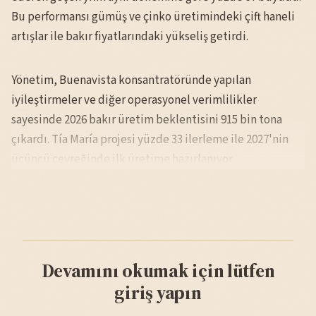
Bu performansı gümüş ve çinko üretimindeki çift haneli
artışlar ile bakır fiyatlarındaki yükseliş getirdi.
Yönetim, Buenavista konsantratöründe yapılan
iyileştirmeler ve diğer operasyonel verimlilikler
sayesinde 2026 bakır üretim beklentisini 915 bin tona
çıkardı. Tía María projesi yüzde 33 ilerleme ile 2027'nin
üçüncü çeyreğinde ilk üretime hazırlanıyor.
Devamını okumak için lütfen
giriş yapın