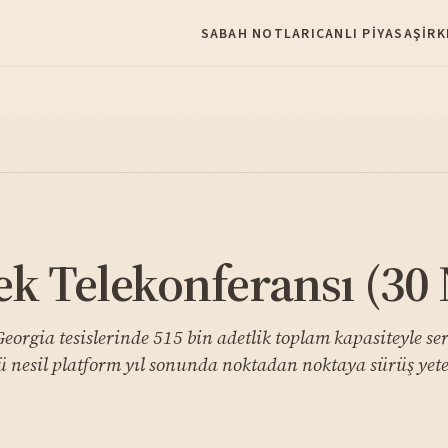
SABAH NOTLARI
CANLI PIYASA
ŞIRK
k Telekonferansı (30 
eorgia tesislerinde 515 bin adetlik toplam kapasiteyle ser
nesil platform yıl sonunda noktadan noktaya sürüş yeten