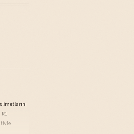
slimatlarını
e R1
tiyle