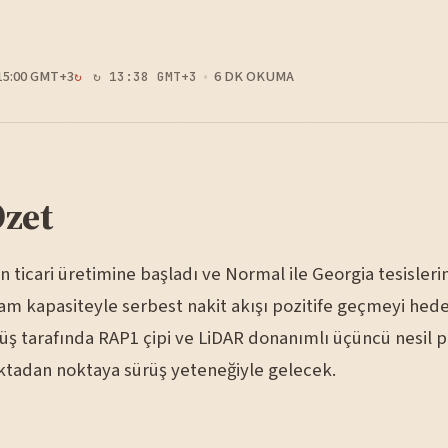
15:00 GMT+3
6 DK OKUMA
↻ 13:38 GMT+3
Özet
in ticari üretimine başladı ve Normal ile Georgia tesisleri
am kapasiteyle serbest nakit akışı pozitife geçmeyi hedef
ş tarafında RAP1 çipi ve LiDAR donanımlı üçüncü nesil p
tadan noktaya sürüş yeteneğiyle gelecek.