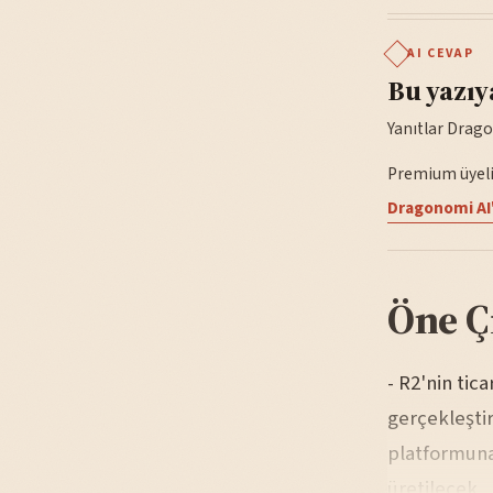
AI CEVAP
Bu yazıy
Yanıtlar Drago
Premium üyelik
Dragonomi AI'
Öne Ç
- R2'nin tic
gerçekleştir
platformuna
üretilecek.