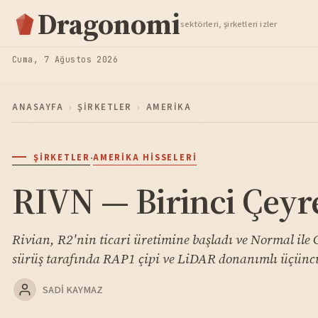
Hisse Analiz
Dragonomi
sektörleri, şirketleri izler
TAKIP ET
Cuma, 7 Ağustos 2026
ANASAYFA
›
ŞIRKETLER
›
AMERIKA
·
ŞIRKETLER
AMERIKA HISSELERI
RIVN — Birinci Çeyre
Rivian, R2'nin ticari üretimine başladı ve Normal ile G
sürüş tarafında RAP1 çipi ve LiDAR donanımlı üçüncü 
SADI KAYMAZ