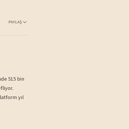
PAYLAŞ
nde 515 bin
liyor.
latform yıl