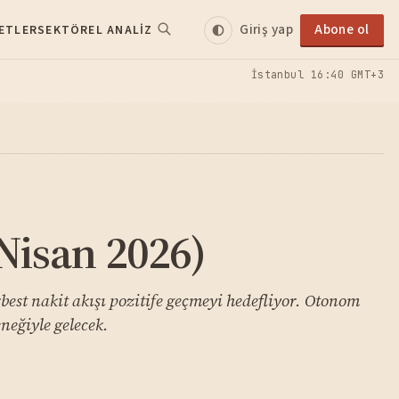
Giriş yap
Abone ol
ETLER
SEKTÖREL ANALIZ
İstanbul
16:40 GMT+3
Nisan 2026)
best nakit akışı pozitife geçmeyi hedefliyor. Otonom
eğiyle gelecek.