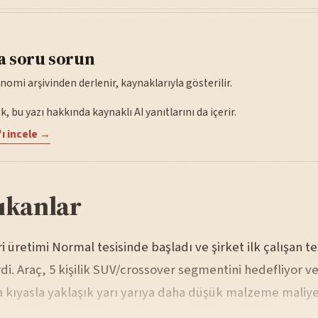
a soru sorun
nomi arşivinden derlenir, kaynaklarıyla gösterilir.
, bu yazı hakkında kaynaklı AI yanıtlarını da içerir.
ı incele →
ıkanlar
ari üretimi Normal tesisinde başladı ve şirket ilk çalışan te
di. Araç, 5 kişilik SUV/crossover segmentini hedefliyor v
 kıyasla yaklaşık yarı yarıya daha düşük malzeme maliye