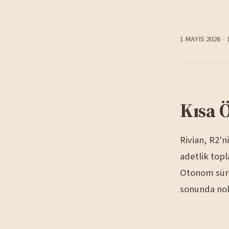
1 MAYIS 2026
Kısa 
Rivian, R2'n
adetlik topl
Otonom sürü
sonunda nok