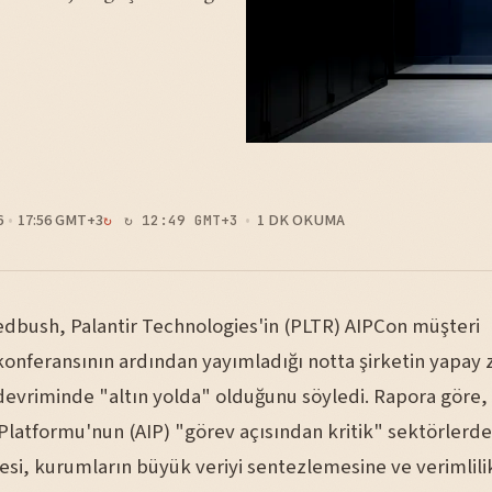
6
17:56 GMT+3
1 DK OKUMA
↻ 12:49 GMT+3
edbush, Palantir Technologies'in (PLTR) AIPCon müşteri
konferansının ardından yayımladığı notta şirketin yapay 
devriminde "altın yolda" olduğunu söyledi. Rapora göre, 
Platformu'nun (AIP) "görev açısından kritik" sektörlerde
i, kurumların büyük veriyi sentezlemesine ve verimlilik