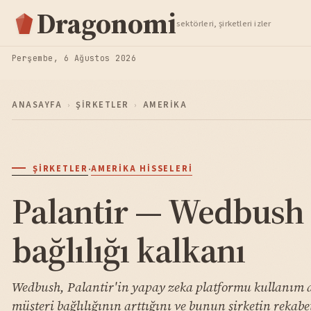
Hisse Analiz
Dragonomi
sektörleri, şirketleri izler
TAKIP ET
Perşembe, 6 Ağustos 2026
ANASAYFA
›
ŞIRKETLER
›
AMERIKA
·
ŞIRKETLER
AMERIKA HISSELERI
Palantir — Wedbush
bağlılığı kalkanı
Wedbush, Palantir'in yapay zeka platformu kullanım a
müşteri bağlılığının arttığını ve bunun şirketin rekabe