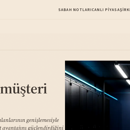
SABAH NOTLARI
CANLI PIYASA
ŞIRK
 müşteri
lanlarının genişlemesiyle
t avantajını güçlendirdiğini