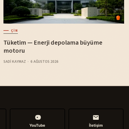
ÇIN
Tüketim — Enerji depolama büyüme
motoru
SADI KAYMAZ
6 AĞUSTOS 2026
YouTube
İletişim