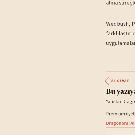
alma süreçle
Wedbush, Pa
farklılaştır
uygulamaları
AI CEVAP
Bu yazıy
Yanıtlar Drago
Premium üyelik
Dragonomi AI'