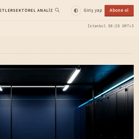
Giriş yap
Abone ol
ETLER
SEKTÖREL ANALIZ
İstanbul
08:20 GMT+3