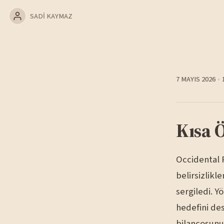
SADI KAYMAZ
7 MAYIS 2026
Kısa 
Occidental 
belirsizlikl
sergiledi. Y
hedefini des
bilançosunu