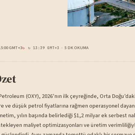
15:00 GMT+3
5 DK OKUMA
↻ 13:39 GMT+3
Özet
Petroleum (OXY), 2026'nın ilk çeyreğinde, Orta Doğu'dak
ere ve düşük petrol fiyatlarına rağmen operasyonel dayanı
önetim, yılın başında belirlediği $1,2 milyar ek serbest nak
tekleyen maliyet optimizasyonları ve üretim verimliliğiy
 güçlendirdi. Aynı zamanda temettü odaklı bir sermaye s