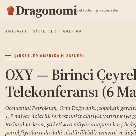
Dragonomi
TAKIP ET
sektörleri, şirketleri izler
ANASAYFA
›
ŞIRKETLER
›
AMERIKA
·
ŞIRKETLER
AMERIKA HISSELERI
OXY — Birinci Çeyre
Telekonferansı (6 Ma
Occidental Petroleum, Orta Doğu'daki jeopolitik gergin
1,7 milyar dolarlık serbest nakit akışıyla yatırımcıya 
Richard Jackson, şirketi $10 milyar anapara borç hed
petrol fiyatlarında dahi sürdürülebilir temettü ve düş