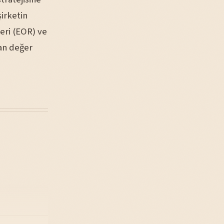
irketin
leri (EOR) ve
an değer