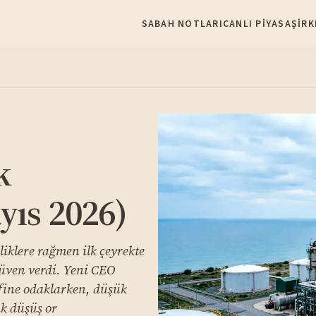
SABAH NOTLARI
CANLI PIYASA
ŞIRK
k
yıs 2026)
liklere rağmen ilk çeyrekte
güven verdi. Yeni CEO
efine odaklarken, düşük
ük düşüş or