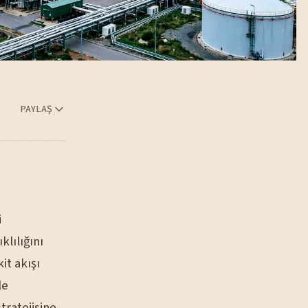
PAYLAŞ
i
klılığını
it akışı
le
tratejisine