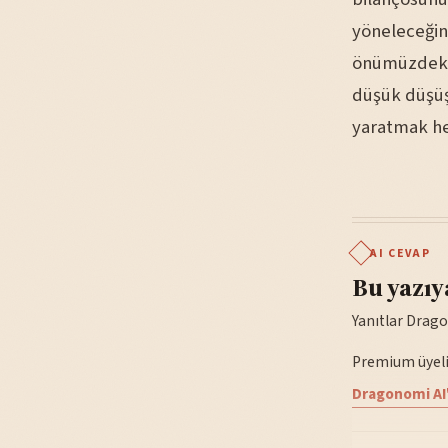
yöneleceğini
önümüzdeki 1
düşük düşüş
yaratmak he
AI CEVAP
Bu yazıy
Yanıtlar Drago
Premium üyelik
Dragonomi AI'