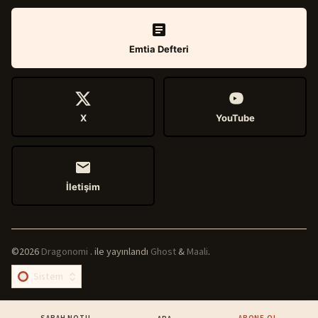
Emtia Defteri
X
YouTube
İletişim
©2026
Dragonomi
.
ile yayınlandı
Ghost
&
Maali
.