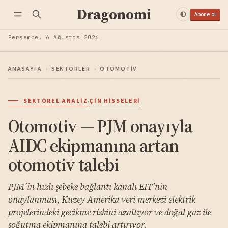
Dragonomi
Abone ol
Perşembe, 6 Ağustos 2026
ANASAYFA
›
SEKTÖRLER
›
OTOMOTIV
·
SEKTÖREL ANALIZ
ÇIN HISSELERI
Otomotiv — PJM onayıyla
AIDC ekipmanına artan
otomotiv talebi
PJM’in hızlı şebeke bağlantı kanalı EIT’nin
onaylanması, Kuzey Amerika veri merkezi elektrik
projelerindeki gecikme riskini azaltıyor ve doğal gaz ile
soğutma ekipmanına talebi artırıyor.