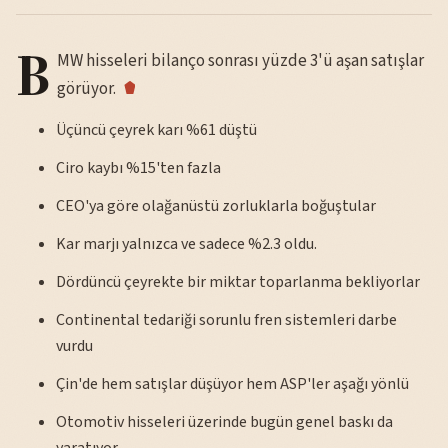
B
MW hisseleri bilanço sonrası yüzde 3'ü aşan satışlar
görüyor.
Üçüncü çeyrek karı %61 düştü
Ciro kaybı %15'ten fazla
CEO'ya göre olağanüstü zorluklarla boğuştular
Kar marjı yalnızca ve sadece %2.3 oldu.
Dördüncü çeyrekte bir miktar toparlanma bekliyorlar
Continental tedariği sorunlu fren sistemleri darbe
vurdu
Çin'de hem satışlar düşüyor hem ASP'ler aşağı yönlü
Otomotiv hisseleri üzerinde bugün genel baskı da
yaratıyor.