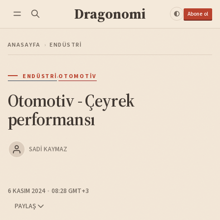
Dragonomi
Abone ol
ANASAYFA
›
ENDÜSTRI
·
ENDÜSTRI
OTOMOTIV
Otomotiv - Çeyrek
performansı
SADI KAYMAZ
6 KASIM 2024
08:28 GMT+3
PAYLAŞ