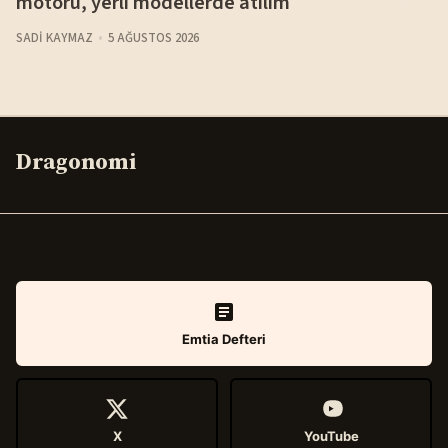
motoru, yerli modellerde atılım
SADI KAYMAZ
5 AĞUSTOS 2026
Dragonomi
Emtia Defteri
X
YouTube