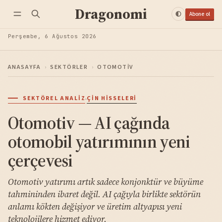
Dragonomi
Abone ol
Perşembe, 6 Ağustos 2026
ANASAYFA
›
SEKTÖRLER
›
OTOMOTIV
·
SEKTÖREL ANALIZ
ÇIN HISSELERI
Otomotiv — AI çağında
otomobil yatırımının yeni
çerçevesi
Otomotiv yatırımı artık sadece konjonktür ve büyüme
tahmininden ibaret değil. AI çağıyla birlikte sektörün
anlamı kökten değişiyor ve üretim altyapısı yeni
teknolojilere hizmet ediyor.