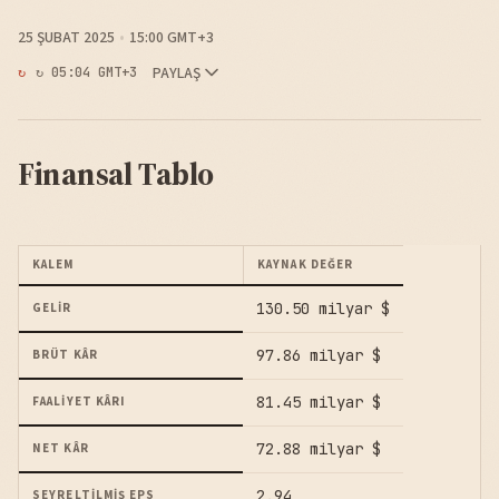
25 ŞUBAT 2025
15:00 GMT+3
PAYLAŞ
↻ 05:04 GMT+3
Finansal Tablo
KALEM
KAYNAK DEĞER
130.50 milyar $
GELIR
97.86 milyar $
BRÜT KÂR
81.45 milyar $
FAALIYET KÂRI
72.88 milyar $
NET KÂR
2.94
SEYRELTILMIŞ EPS