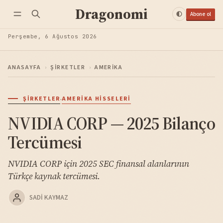
Dragonomi
Abone ol
Perşembe, 6 Ağustos 2026
ANASAYFA
›
ŞIRKETLER
›
AMERIKA
·
ŞIRKETLER
AMERIKA HISSELERI
NVIDIA CORP — 2025 Bilanço
Tercümesi
NVIDIA CORP için 2025 SEC finansal alanlarının
Türkçe kaynak tercümesi.
SADI KAYMAZ