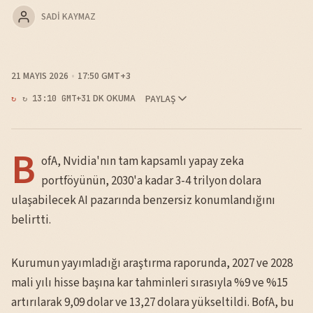
SADI KAYMAZ
21 MAYIS 2026
17:50 GMT+3
1 DK OKUMA
PAYLAŞ
↻ 13:10 GMT+3
B
ofA, Nvidia'nın tam kapsamlı yapay zeka
portföyünün, 2030'a kadar 3-4 trilyon dolara
ulaşabilecek AI pazarında benzersiz konumlandığını
belirtti.
Kurumun yayımladığı araştırma raporunda, 2027 ve 2028
mali yılı hisse başına kar tahminleri sırasıyla %9 ve %15
artırılarak 9,09 dolar ve 13,27 dolara yükseltildi. BofA, bu