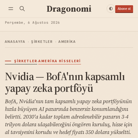
Dragonomi
Abone ol
Perşembe, 6 Ağustos 2026
ANASAYFA
›
ŞIRKETLER
›
AMERIKA
·
ŞIRKETLER
AMERIKA HISSELERI
Nvidia — BofA'nın kapsamlı
yapay zeka portföyü
BofA, Nvidia'nın tam kapsamlı yapay zeka portföyünün
hızla büyüyen AI pazarında benzersiz konumlandığını
belirtti. 2030'a kadar toplam adreslenebilir pazarın 3-4
trilyon dolara ulaşabileceğini öngören kuruluş, hisse için
al tavsiyesini korudu ve hedef fiyatı 350 dolara yükseltti.