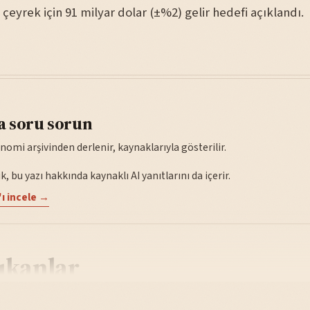
ci çeyrek için 91 milyar dolar (±%2) gelir hedefi açıklandı.
a soru sorun
nomi arşivinden derlenir, kaynaklarıyla gösterilir.
, bu yazı hakkında kaynaklı AI yanıtlarını da içerir.
ı incele →
ıkanlar