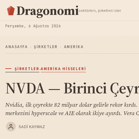
Hisse Analiz
Dragonomi
sektörleri, şirketleri izler
TAKIP ET
Perşembe, 6 Ağustos 2026
ANASAYFA
›
ŞIRKETLER
›
AMERIKA
·
ŞIRKETLER
AMERIKA HISSELERI
NVDA — Birinci Çeyr
Nvidia, ilk çeyrekte 82 milyar dolar gelirle rekor kırd
merkezini hyperscale ve AIE olarak ikiye ayırdı. Vera C
SADI KAYMAZ