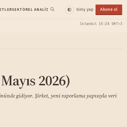
Giriş yap
Abone ol
ETLER
SEKTÖREL ANALIZ
İstanbul
15:28 GMT+3
 Mayıs 2026)
önünde gidiyor. Şirket, yeni raporlama yapısıyla veri