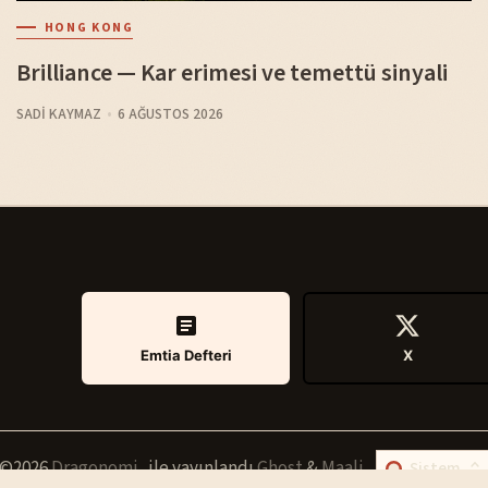
HONG KONG
Brilliance — Kar erimesi ve temettü sinyali
SADI KAYMAZ
6 AĞUSTOS 2026
Emtia Defteri
X
©2026
Dragonomi
.
ile yayınlandı
Ghost
&
Maali
.