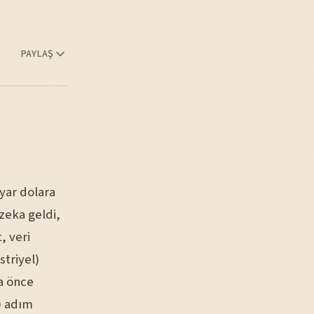
PAYLAŞ
lyar dolara
 zeka geldi,
, veri
striyel)
a önce
) adım