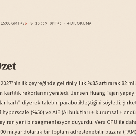
15:00 GMT+3
4 DK OKUMA
↻ 13:39 GMT+3
Özet
 2027'nin ilk çeyreğinde gelirini yıllık %85 artırarak 82 mi
m karlılık rekorlarını yeniledi. Jensen Huang "ajan yapay
lar karlı" diyerek talebin parabolikleştiğini söyledi. Şirket
i hyperscale (%50) ve AIE (AI bulutları + kurumsal + endü
e ayıran yeni bir segmentasyon duyurdu. Vera CPU ile dah
00 milyar dolarlık bir toplam adreslenebilir pazara (TAM