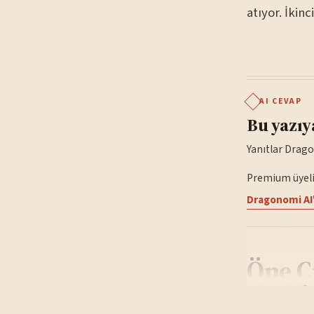
atıyor. İkin
AI CEVAP
Bu yazıy
Yanıtlar Drago
Premium üyelik
Dragonomi AI'
Öne Ç