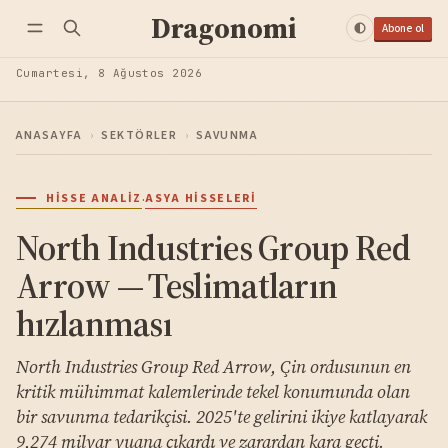
Dragonomi
Abone ol
Cumartesi, 8 Ağustos 2026
ANASAYFA
›
SEKTÖRLER
›
SAVUNMA
·
HISSE ANALIZ
ASYA HISSELERI
North Industries Group Red
Arrow — Teslimatların
hızlanması
North Industries Group Red Arrow, Çin ordusunun en
kritik mühimmat kalemlerinde tekel konumunda olan
bir savunma tedarikçisi. 2025'te gelirini ikiye katlayarak
9,274 milyar yuana çıkardı ve zarardan kara geçti.