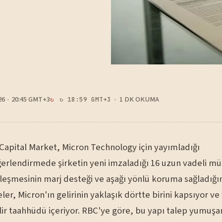
26
20:45 GMT+3
1 DK OKUMA
↻ 18:59 GMT+3
Capital Market, Micron Technology için yayımladığı
erlendirmede şirketin yeni imzaladığı 16 uzun vadeli mü
leşmesinin marj desteği ve aşağı yönlü koruma sağladığını
er, Micron'ın gelirinin yaklaşık dörtte birini kapsıyor ve 
elir taahhüdü içeriyor. RBC'ye göre, bu yapı talep yumuş