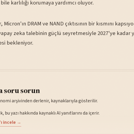
ile karlılığı korumaya yardımcı oluyor.
, Micron'ın DRAM ve NAND çıktısının bir kısmını kapsıy
n yapay zeka talebinin güçlü seyretmesiyle 2027'ye kadar
i bekleniyor.
a soru sorun
nomi arşivinden derlenir, kaynaklarıyla gösterilir.
, bu yazı hakkında kaynaklı AI yanıtlarını da içerir.
ı incele →