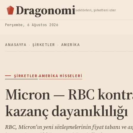
Hisse Analiz
Dragonomi
sektörleri, şirketleri izler
TAKIP ET
Perşembe, 6 Ağustos 2026
ANASAYFA
›
ŞIRKETLER
›
AMERIKA
·
ŞIRKETLER
AMERIKA HISSELERI
Micron — RBC kontra
kazanç dayanıklılığı
RBC, Micron'ın yeni sözleşmelerinin fiyat tabanı ve as