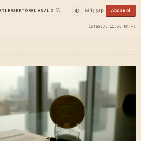
Giriş yap
Abone ol
ETLER
SEKTÖREL ANALIZ
İstanbul
11:55 GMT+3