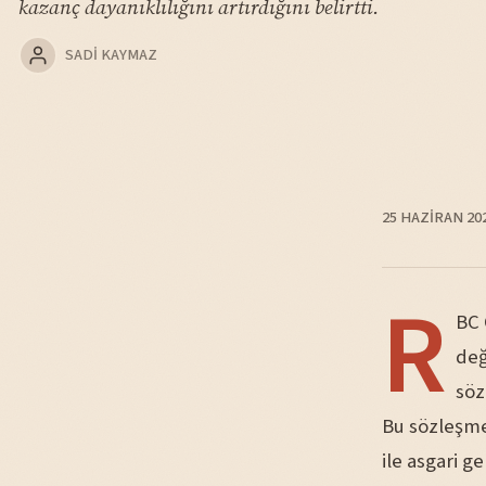
kazanç dayanıklılığını artırdığını belirtti.
SADI KAYMAZ
25 HAZIRAN 20
R
BC 
değ
söz
Bu sözleşmel
ile asgari g