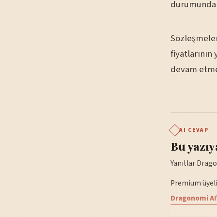
durumunda b
Sözleşmeler
fiyatlarını
devam etmes
AI CEVAP
Bu yazıy
Yanıtlar Drago
Premium üyelik
Dragonomi AI'