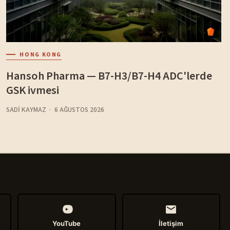
HONG KONG
Hansoh Pharma — B7-H3/B7-H4 ADC'lerde
GSK ivmesi
SADI KAYMAZ
6 AĞUSTOS 2026
YouTube
İletişim