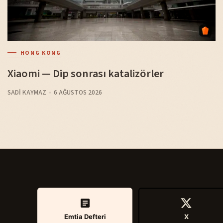
HONG KONG
Xiaomi — Dip sonrası katalizörler
SADI KAYMAZ
6 AĞUSTOS 2026
Emtia Defteri
X