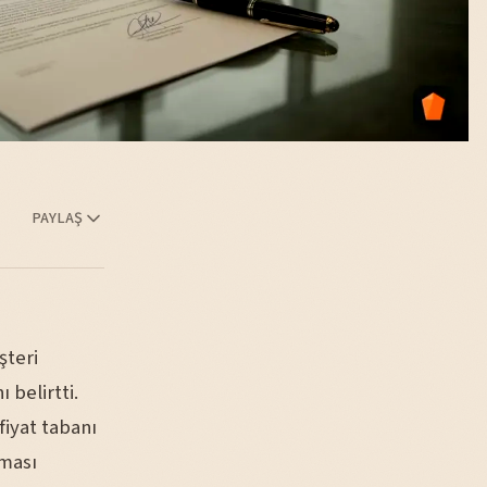
PAYLAŞ
şteri
 belirtti.
fiyat tabanı
aması