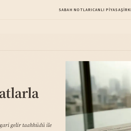
SABAH NOTLARI
CANLI PIYASA
ŞIRK
tlarla
gari gelir taahhüdü ile