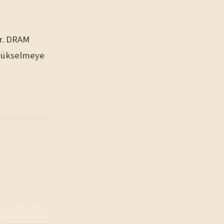
or. DRAM
 yükselmeye