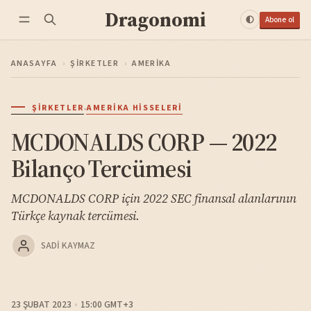
Dragonomi
Abone ol
ANASAYFA
›
ŞIRKETLER
›
AMERIKA
·
ŞIRKETLER
AMERIKA HISSELERI
MCDONALDS CORP — 2022
Bilanço Tercümesi
MCDONALDS CORP için 2022 SEC finansal alanlarının
Türkçe kaynak tercümesi.
SADI KAYMAZ
23 ŞUBAT 2023
15:00 GMT+3