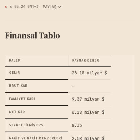
PAYLAŞ
↻ 05:24 GMT+3
Finansal Tablo
KALEM
KAYNAK DEĞER
23.18 milyar $
GELIR
—
BRÜT KÂR
9.37 milyar $
FAALIYET KÂRI
6.18 milyar $
NET KÂR
8.33
SEYRELTILMIŞ EPS
2.58 milyar $
NAKIT VE NAKIT BENZERLERI