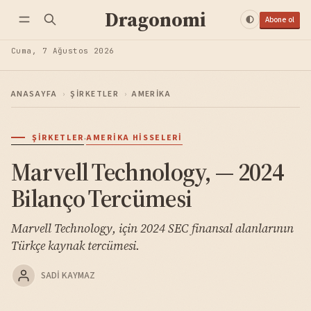
Dragonomi
Abone ol
Cuma, 7 Ağustos 2026
ANASAYFA
›
ŞIRKETLER
›
AMERIKA
·
ŞIRKETLER
AMERIKA HISSELERI
Marvell Technology, — 2024
Bilanço Tercümesi
Marvell Technology, için 2024 SEC finansal alanlarının
Türkçe kaynak tercümesi.
SADI KAYMAZ