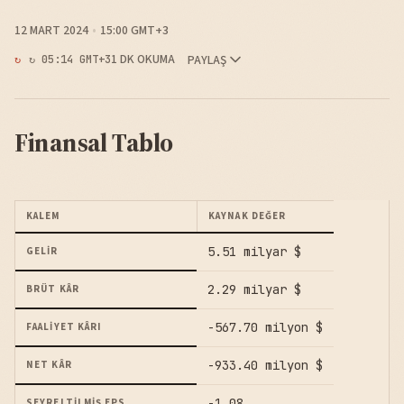
12 MART 2024
15:00 GMT+3
1 DK OKUMA
PAYLAŞ
↻ 05:14 GMT+3
Finansal Tablo
KALEM
KAYNAK DEĞER
5.51 milyar $
GELIR
2.29 milyar $
BRÜT KÂR
-567.70 milyon $
FAALIYET KÂRI
-933.40 milyon $
NET KÂR
-1.08
SEYRELTILMIŞ EPS