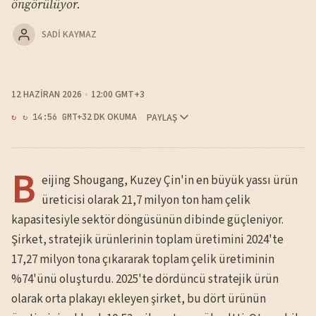
öngörülüyor.
SADI KAYMAZ
12 HAZIRAN 2026
12:00 GMT+3
2 DK OKUMA
PAYLAŞ
↻ 14:56 GMT+3
B
eijing Shougang, Kuzey Çin'in en büyük yassı ürün
üreticisi olarak 21,7 milyon ton ham çelik
kapasitesiyle sektör döngüsünün dibinde güçleniyor.
Şirket, stratejik ürünlerinin toplam üretimini 2024'te
17,27 milyon tona çıkararak toplam çelik üretiminin
%74'ünü oluşturdu. 2025'te dördüncü stratejik ürün
olarak orta plakayı ekleyen şirket, bu dört ürünün