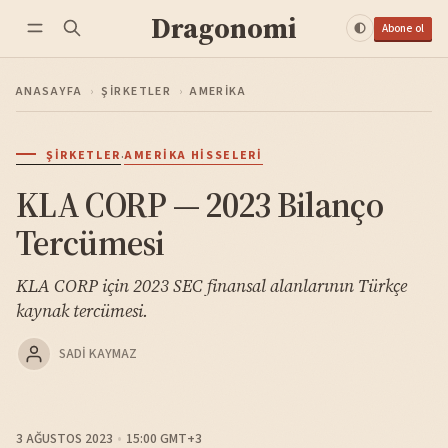
Dragonomi
Abone ol
ANASAYFA
›
ŞIRKETLER
›
AMERIKA
·
ŞIRKETLER
AMERIKA HISSELERI
KLA CORP — 2023 Bilanço
Tercümesi
KLA CORP için 2023 SEC finansal alanlarının Türkçe
kaynak tercümesi.
SADI KAYMAZ
3 AĞUSTOS 2023
15:00 GMT+3