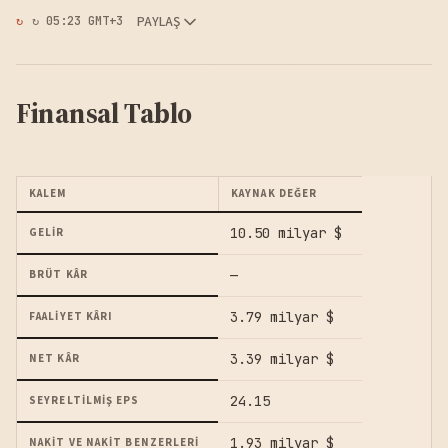
PAYLAŞ
↻ 05:23 GMT+3
Finansal Tablo
KALEM
KAYNAK DEĞER
10.50 milyar $
GELIR
—
BRÜT KÂR
3.79 milyar $
FAALIYET KÂRI
3.39 milyar $
NET KÂR
24.15
SEYRELTILMIŞ EPS
1.93 milyar $
NAKIT VE NAKIT BENZERLERI