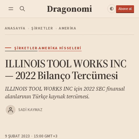
Dragonomi
Abone ol
ANASAYFA
›
ŞIRKETLER
›
AMERIKA
·
ŞIRKETLER
AMERIKA HISSELERI
ILLINOIS TOOL WORKS INC
— 2022 Bilanço Tercümesi
ILLINOIS TOOL WORKS INC için 2022 SEC finansal
alanlarının Türkçe kaynak tercümesi.
SADI KAYMAZ
9 ŞUBAT 2023
15:00 GMT+3