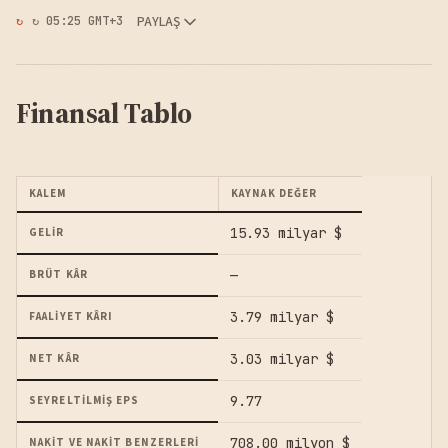
PAYLAŞ
↻ 05:25 GMT+3
Finansal Tablo
KALEM
KAYNAK DEĞER
15.93 milyar $
GELIR
—
BRÜT KÂR
3.79 milyar $
FAALIYET KÂRI
3.03 milyar $
NET KÂR
9.77
SEYRELTILMIŞ EPS
708.00 milyon $
NAKIT VE NAKIT BENZERLERI