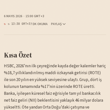
6 MAYIS 2026
15:00 GMT+3
7 DK OKUMA
PAYLAŞ
↻ 13:38 GMT+3
Kısa Özet
HSBC, 2026’nın ilk çeyreğinde kayda değer kalemler hariç
%18,7 yıllıklandırılmış maddi özkaynak getirisi (ROTE)
ile son 20 yılın en yüksek seviyesine ulaştı. Grup, dört iş
kolunun tamamında %17’nin üzerinde ROTE üretti.
Banka, iyileşen küresel faiz eğrisiyle tam yıl bankacılık
net faiz geliri (NII) beklentisini yaklaşık 46 milyar dolara
yükseltti. Öte yandan Orta Doğu’daki çatışma ve