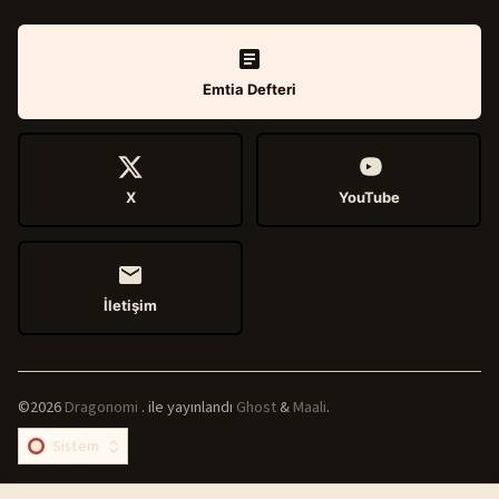
Emtia Defteri
X
YouTube
İletişim
©2026
Dragonomi
.
ile yayınlandı
Ghost
&
Maali
.