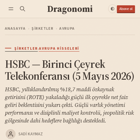
Dragonomi
Abone ol
ANASAYFA
›
ŞIRKETLER
›
AVRUPA
·
ŞIRKETLER
AVRUPA HISSELERI
HSBC — Birinci Çeyrek
Telekonferansı (5 Mayıs 2026)
HSBC, yıllıklandırılmış %18,7 maddi özkaynak
getirisini (ROTE) yakaladığı güçlü ilk çeyrekle net faiz
geliri beklentisini yukarı çekti. Güçlü varlık yönetimi
performansı ve disiplinli maliyet kontrolü, jeopolitik risk
gölgesinde dahi hedeflere bağlılığı destekledi.
SADI KAYMAZ