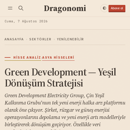
Dragonomi
Abone ol
Cuma, 7 Ağustos 2026
ANASAYFA
›
SEKTÖRLER
›
YENILENEBILIR
·
HISSE ANALIZ
ASYA HISSELERI
Green Development — Yeşil
Dönüşüm Stratejisi
Green Development Electricity Group, Çin Yeşil
Kalkınma Grubu'nun tek yeni enerji halka arz platformu
olarak öne çıkıyor. Şirket, rüzgar ve güneş enerjisi
operasyonlarını depolama ve yeni enerji artı modelleriyle
birleştirerek dönüşüm geçiriyor. Özellikle veri