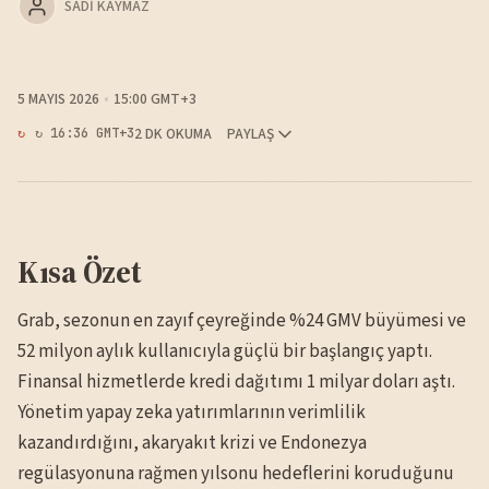
SADI KAYMAZ
5 MAYIS 2026
15:00 GMT+3
2 DK OKUMA
PAYLAŞ
↻ 16:36 GMT+3
Kısa Özet
Grab, sezonun en zayıf çeyreğinde %24 GMV büyümesi ve
52 milyon aylık kullanıcıyla güçlü bir başlangıç yaptı.
Finansal hizmetlerde kredi dağıtımı 1 milyar doları aştı.
Yönetim yapay zeka yatırımlarının verimlilik
kazandırdığını, akaryakıt krizi ve Endonezya
regülasyonuna rağmen yılsonu hedeflerini koruduğunu