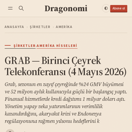
Dragonomi
Abone ol
ANASAYFA
›
ŞIRKETLER
›
AMERIKA
·
ŞIRKETLER
AMERIKA HISSELERI
GRAB — Birinci Çeyrek
Telekonferansı (4 Mayıs 2026)
Grab, sezonun en zayıf çeyreğinde %24 GMV büyümesi
ve 52 milyon aylık kullanıcıyla güçlü bir başlangıç yaptı.
Finansal hizmetlerde kredi dağıtımı 1 milyar doları aştı.
Yönetim yapay zeka yatırımlarının verimlilik
kazandırdığını, akaryakıt krizi ve Endonezya
regülasyonuna rağmen yılsonu hedeflerini k