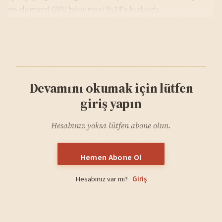
on-demand GMV büyümesi %24’e hızlandı.
Devamını okumak için lütfen
giriş yapın
Hesabınız yoksa lütfen abone olun.
Hemen Abone Ol
Hesabınız var mı?
Giriş