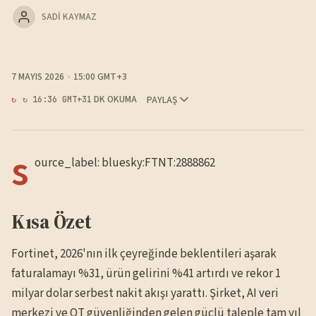
SADI KAYMAZ
7 MAYIS 2026
15:00 GMT+3
1 DK OKUMA
PAYLAŞ
↻ 16:36 GMT+3
s
ource_label: bluesky:FTNT:2888862
Kısa Özet
Fortinet, 2026'nın ilk çeyreğinde beklentileri aşarak
faturalamayı %31, ürün gelirini %41 artırdı ve rekor 1
milyar dolar serbest nakit akışı yarattı. Şirket, AI veri
merkezi ve OT güvenliğinden gelen güçlü taleple tam yıl