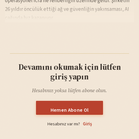
operasyonel icra ile rehberliğin üzerinde geldi. Şirketin
26 yıldır öncülük ettiği ağ ve güvenliğin yakınsaması, AI
çağında hız kazanıyor.
Devamını okumak için lütfen
giriş yapın
Hesabınız yoksa lütfen abone olun.
Hemen Abone Ol
Hesabınız var mı?
Giriş