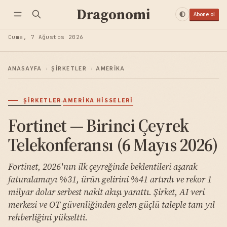
Dragonomi
Abone ol
Cuma, 7 Ağustos 2026
ANASAYFA
›
ŞIRKETLER
›
AMERIKA
·
ŞIRKETLER
AMERIKA HISSELERI
Fortinet — Birinci Çeyrek
Telekonferansı (6 Mayıs 2026)
Fortinet, 2026'nın ilk çeyreğinde beklentileri aşarak
faturalamayı %31, ürün gelirini %41 artırdı ve rekor 1
milyar dolar serbest nakit akışı yarattı. Şirket, AI veri
merkezi ve OT güvenliğinden gelen güçlü taleple tam yıl
rehberliğini yükseltti.