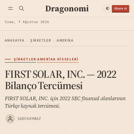
Dragonomi
Abone ol
Cuma, 7 Ağustos 2026
ANASAYFA
›
ŞIRKETLER
›
AMERIKA
·
ŞIRKETLER
AMERIKA HISSELERI
FIRST SOLAR, INC. — 2022
Bilanço Tercümesi
FIRST SOLAR, INC. için 2022 SEC finansal alanlarının
Türkçe kaynak tercümesi.
SADI KAYMAZ