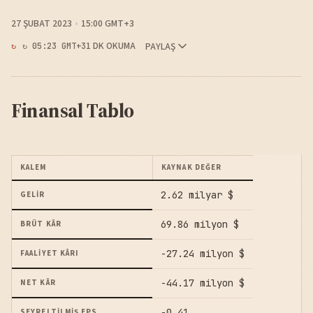
27 ŞUBAT 2023
15:00 GMT+3
1 DK OKUMA
PAYLAŞ
↻ 05:23 GMT+3
Finansal Tablo
KALEM
KAYNAK DEĞER
2.62 milyar $
GELIR
69.86 milyon $
BRÜT KÂR
-27.24 milyon $
FAALIYET KÂRI
-44.17 milyon $
NET KÂR
-0.41
SEYRELTILMIŞ EPS