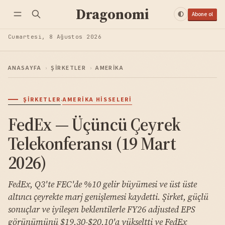
Dragonomi
Abone ol
Cumartesi, 8 Ağustos 2026
ANASAYFA
›
ŞIRKETLER
›
AMERIKA
·
ŞIRKETLER
AMERIKA HISSELERI
FedEx — Üçüncü Çeyrek
Telekonferansı (19 Mart
2026)
FedEx, Q3'te FEC'de %10 gelir büyümesi ve üst üste
altıncı çeyrekte marj genişlemesi kaydetti. Şirket, güçlü
sonuçlar ve iyileşen beklentilerle FY26 adjusted EPS
görünümünü $19,30-$20,10'a yükseltti ve FedEx