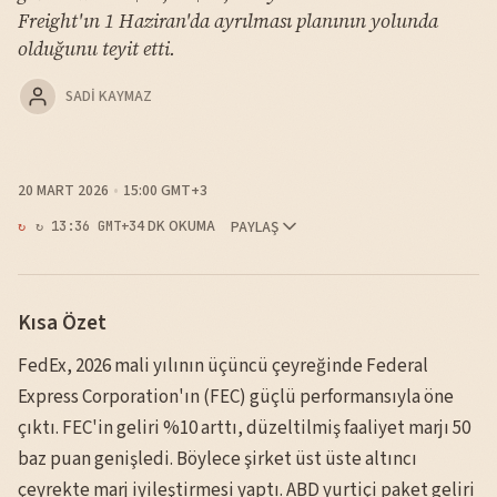
Freight'ın 1 Haziran'da ayrılması planının yolunda
olduğunu teyit etti.
SADI KAYMAZ
20 MART 2026
15:00 GMT+3
4 DK OKUMA
PAYLAŞ
↻ 13:36 GMT+3
Kısa Özet
FedEx, 2026 mali yılının üçüncü çeyreğinde Federal
Express Corporation'ın (FEC) güçlü performansıyla öne
çıktı. FEC'in geliri %10 arttı, düzeltilmiş faaliyet marjı 50
baz puan genişledi. Böylece şirket üst üste altıncı
çeyrekte marj iyileştirmesi yaptı. ABD yurtiçi paket geliri