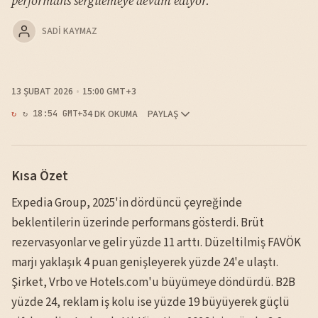
performans sergilemeye devam ediyor.
SADI KAYMAZ
13 ŞUBAT 2026
15:00 GMT+3
4 DK OKUMA
PAYLAŞ
↻ 18:54 GMT+3
Kısa Özet
Expedia Group, 2025'in dördüncü çeyreğinde
beklentilerin üzerinde performans gösterdi. Brüt
rezervasyonlar ve gelir yüzde 11 arttı. Düzeltilmiş FAVÖK
marjı yaklaşık 4 puan genişleyerek yüzde 24'e ulaştı.
Şirket, Vrbo ve Hotels.com'u büyümeye döndürdü. B2B
yüzde 24, reklam iş kolu ise yüzde 19 büyüyerek güçlü