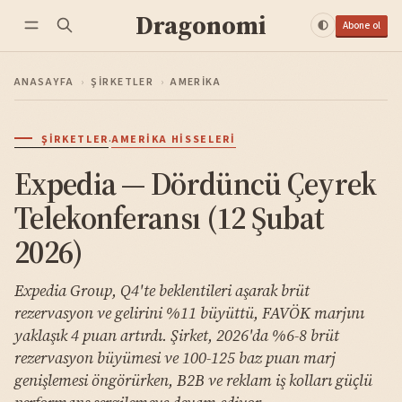
Dragonomi
Abone ol
ANASAYFA
›
ŞIRKETLER
›
AMERIKA
·
ŞIRKETLER
AMERIKA HISSELERI
Expedia — Dördüncü Çeyrek
Telekonferansı (12 Şubat
2026)
Expedia Group, Q4'te beklentileri aşarak brüt
rezervasyon ve gelirini %11 büyüttü, FAVÖK marjını
yaklaşık 4 puan artırdı. Şirket, 2026'da %6-8 brüt
rezervasyon büyümesi ve 100-125 baz puan marj
genişlemesi öngörürken, B2B ve reklam iş kolları güçlü