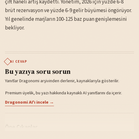
çift haneli artış kaydetti. Yönetim, 2026 için yüzde 6-8
brüt rezervasyon ve yüzde 6-9 gelir büyümesi öngörüyor.
Yıl genelinde marjların 100-125 baz puan genişlemesini
bekliyor.
AI CEVAP
Bu yazıya soru sorun
Yanıtlar Dragonomi arşivinden derlenir, kaynaklarıyla gösterilir.
Premium üyelik, bu yazı hakkında kaynaklı AI yanıtlarını da içerir.
Dragonomi AI'ı incele →
Öne Çıkanlar