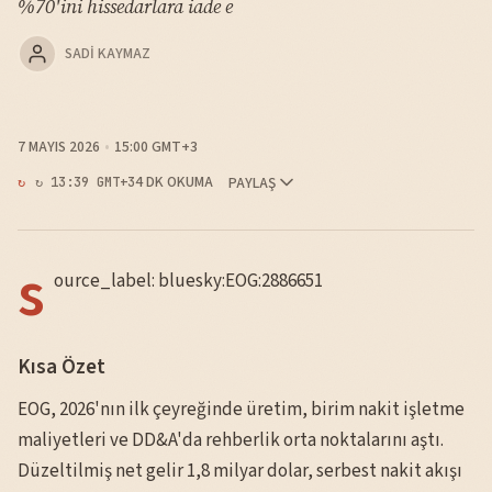
%70'ini hissedarlara iade e
SADI KAYMAZ
7 MAYIS 2026
15:00 GMT+3
4 DK OKUMA
PAYLAŞ
↻ 13:39 GMT+3
s
ource_label: bluesky:EOG:2886651
Kısa Özet
EOG, 2026'nın ilk çeyreğinde üretim, birim nakit işletme
maliyetleri ve DD&A'da rehberlik orta noktalarını aştı.
Düzeltilmiş net gelir 1,8 milyar dolar, serbest nakit akışı