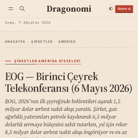
Dragonomi
Abone ol
Cuma, 7 Ağustos 2026
ANASAYFA
›
ŞIRKETLER
›
AMERIKA
·
ŞIRKETLER
AMERIKA HISSELERI
EOG — Birinci Çeyrek
Telekonferansı (6 Mayıs 2026)
EOG, 2026'nın ilk çeyreğinde beklentileri aşarak 1,5
milyar dolar serbest nakit akışı yarattı. Şirket, gaz
ağırlıklı yatırımları petrole kaydırarak 6,5 milyar
dolarlık sermaye bütçesini sabit tutarken, yıl için rekor
8,5 milyar dolar serbest nakit akışı öngörüyor ve en az