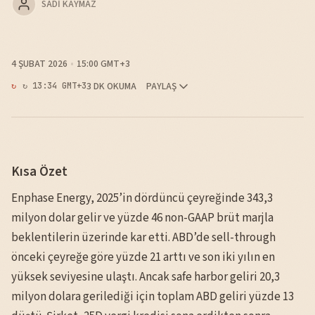
SADI KAYMAZ
4 ŞUBAT 2026
15:00 GMT+3
3 DK OKUMA
PAYLAŞ
↻ 13:34 GMT+3
Kısa Özet
Enphase Energy, 2025’in dördüncü çeyreğinde 343,3
milyon dolar gelir ve yüzde 46 non-GAAP brüt marjla
beklentilerin üzerinde kar etti. ABD’de sell-through
önceki çeyreğe göre yüzde 21 arttı ve son iki yılın en
yüksek seviyesine ulaştı. Ancak safe harbor geliri 20,3
milyon dolara gerilediği için toplam ABD geliri yüzde 13