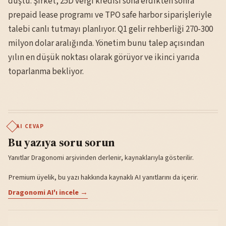
düştü. Şirket, 25D vergi kredisi sona erdikten sonra
prepaid lease programı ve TPO safe harbor siparişleriyle
talebi canlı tutmayı planlıyor. Q1 gelir rehberliği 270-300
milyon dolar aralığında. Yönetim bunu talep açısından
yılın en düşük noktası olarak görüyor ve ikinci yarıda
toparlanma bekliyor.
AI CEVAP
Bu yazıya soru sorun
Yanıtlar Dragonomi arşivinden derlenir, kaynaklarıyla gösterilir.
Premium üyelik, bu yazı hakkında kaynaklı AI yanıtlarını da içerir.
Dragonomi AI'ı incele →