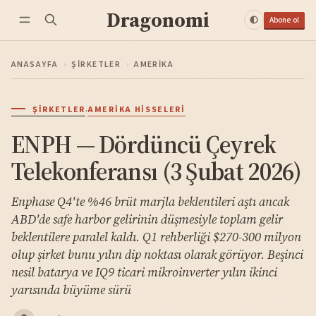
Dragonomi
Abone ol
ANASAYFA
›
ŞIRKETLER
›
AMERIKA
·
ŞIRKETLER
AMERIKA HISSELERI
ENPH — Dördüncü Çeyrek
Telekonferansı (3 Şubat 2026)
Enphase Q4'te %46 brüt marjla beklentileri aştı ancak
ABD'de safe harbor gelirinin düşmesiyle toplam gelir
beklentilere paralel kaldı. Q1 rehberliği $270-300 milyon
olup şirket bunu yılın dip noktası olarak görüyor. Beşinci
nesil batarya ve IQ9 ticari mikroinverter yılın ikinci
yarısında büyüme sürü