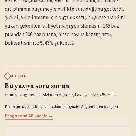
ve hisse başına kazanç %43 arttı. Bu sonuçlar maliyet
disiplininin büyümeyle birlikte yürüdüğünü gösterdi.
Şirket, yılın tamamı için organik satış büyüme aralığını
yukarı çekerken faaliyet marjı genişlemesini 165 baz
puandan 200 baz puana, hisse başına kazanç artış
beklentisini ise %43’e yükseltti.
AI CEVAP
Bu yazıya soru sorun
Yanıtlar Dragonomi arşivinden derlenir, kaynaklarıyla gösterilir.
Premium üyelik, bu yazı hakkında kaynaklı AI yanıtlarını da içerir.
Dragonomi AI'ı incele →