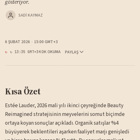
gösteriyor.
SADI KAYMAZ
6 ŞUBAT 2026
15:00 GMT+3
4 DK OKUMA
PAYLAŞ
↻ 13:35 GMT+3
Kısa Özet
Estée Lauder, 2026 mali yılı ikinci çeyreğinde Beauty
Reimagined stratejisinin meyvelerini somut biçimde
ortaya koyan sonuçlar açıkladı. Organik satışlar %4
büyüyerek beklentileri aşarken faaliyet marjı genişledi