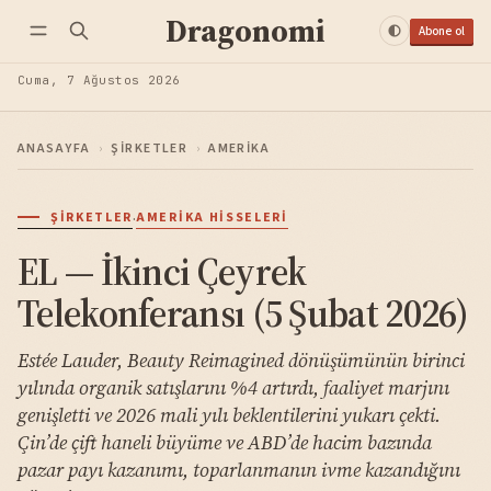
Dragonomi
Abone ol
Cuma, 7 Ağustos 2026
ANASAYFA
›
ŞIRKETLER
›
AMERIKA
·
ŞIRKETLER
AMERIKA HISSELERI
EL — İkinci Çeyrek
Telekonferansı (5 Şubat 2026)
Estée Lauder, Beauty Reimagined dönüşümünün birinci
yılında organik satışlarını %4 artırdı, faaliyet marjını
genişletti ve 2026 mali yılı beklentilerini yukarı çekti.
Çin’de çift haneli büyüme ve ABD’de hacim bazında
pazar payı kazanımı, toparlanmanın ivme kazandığını