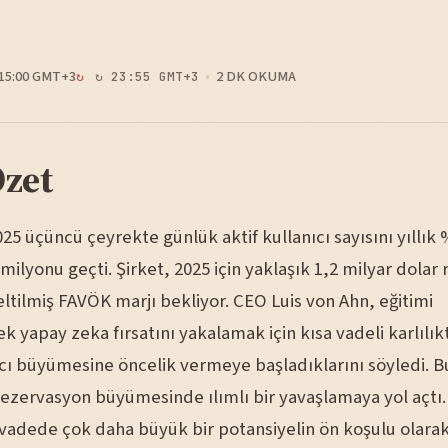
15:00 GMT+3
2 DK OKUMA
↻ 23:55 GMT+3
Özet
25 üçüncü çeyrekte günlük aktif kullanıcı sayısını yıllık
 milyonu geçti. Şirket, 2025 için yaklaşık 1,2 milyar dola
ltilmiş FAVÖK marjı bekliyor. CEO Luis von Ahn, eğitimi
 yapay zeka fırsatını yakalamak için kısa vadeli karlılık
cı büyümesine öncelik vermeye başladıklarını söyledi. Bu
ezervasyon büyümesinde ılımlı bir yavaşlamaya yol açtı
vadede çok daha büyük bir potansiyelin ön koşulu olarak