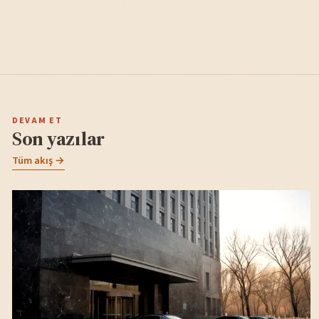
DEVAM ET
Son yazılar
Tüm akış →