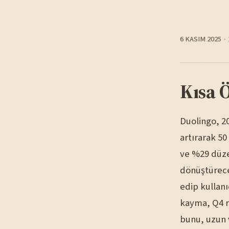
6 KASIM 2025
Kısa 
Duolingo, 20
artırarak 50
ve %29 düze
dönüştürecek
edip kullanı
kayma, Q4 r
bunu, uzun 