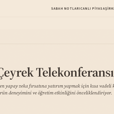
SABAH NOTLARI
CANLI PIYASA
ŞIRK
eyrek Telekonferansı
 yapay zeka fırsatına yatırım yapmak için kısa vadeli ka
n deneyimini ve öğretim etkinliğini önceliklendiriyor.