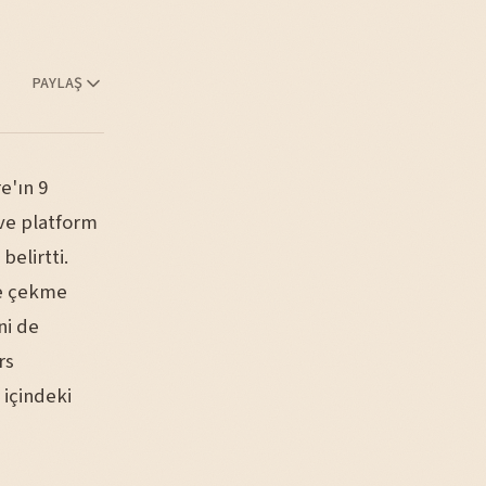
PAYLAŞ
e'ın 9
ve platform
elirtti.
ne çekme
ni de
rs
 içindeki