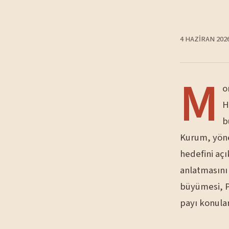
4 HAZIRAN 202
M
o
H
b
Kurum, yöne
hedefini açı
anlatmasını 
büyümesi, Po
payı konular