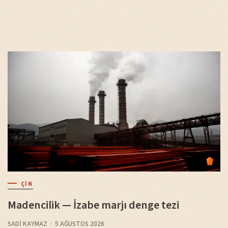
ÇIN
Madencilik — İzabe marjı denge tezi
SADI KAYMAZ
5 AĞUSTOS 2026