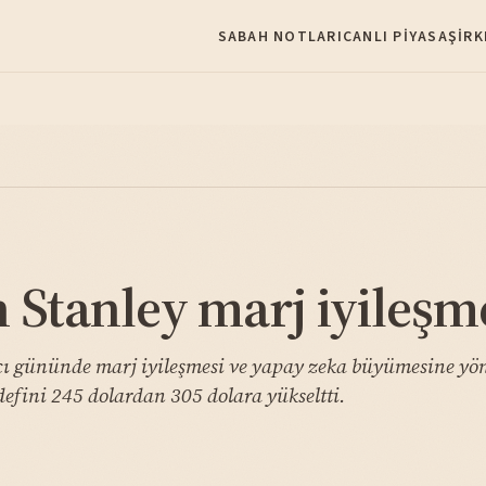
SABAH NOTLARI
CANLI PIYASA
ŞIRK
Stanley marj iyileşme
ı gününde marj iyileşmesi ve yapay zeka büyümesine yöne
hedefini 245 dolardan 305 dolara yükseltti.