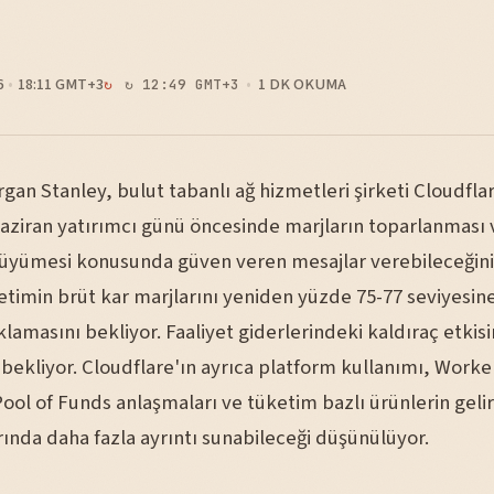
6
18:11 GMT+3
1 DK OKUMA
↻ 12:49 GMT+3
rgan Stanley, bulut tabanlı ağ hizmetleri şirketi Cloudflar
aziran yatırımcı günü öncesinde marjların toparlanması 
üyümesi konusunda güven veren mesajlar verebileceğini b
timin brüt kar marjlarını yeniden yüzde 75-77 seviyesi
klamasını bekliyor. Faaliyet giderlerindeki kaldıraç etkisi
bekliyor. Cloudflare'ın ayrıca platform kullanımı, Worke
ol of Funds anlaşmaları ve tüketim bazlı ürünlerin gelir
ında daha fazla ayrıntı sunabileceği düşünülüyor.