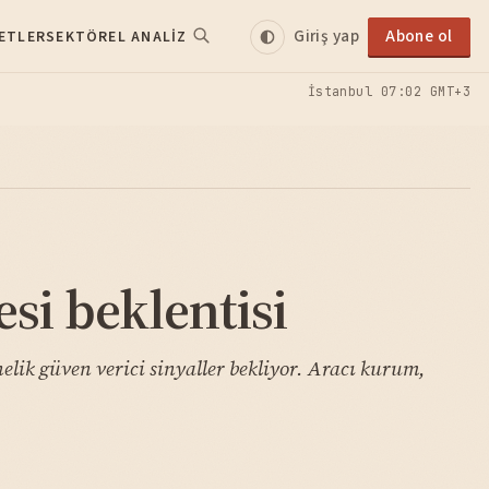
Giriş yap
Abone ol
ETLER
SEKTÖREL ANALIZ
İstanbul
07:02 GMT+3
si beklentisi
lik güven verici sinyaller bekliyor. Aracı kurum,