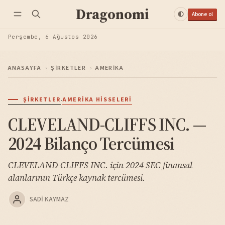
Dragonomi
Abone ol
Perşembe, 6 Ağustos 2026
ANASAYFA
›
ŞIRKETLER
›
AMERIKA
·
ŞIRKETLER
AMERIKA HISSELERI
CLEVELAND-CLIFFS INC. —
2024 Bilanço Tercümesi
CLEVELAND-CLIFFS INC. için 2024 SEC finansal
alanlarının Türkçe kaynak tercümesi.
SADI KAYMAZ