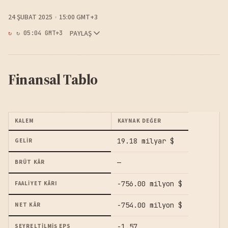
24 ŞUBAT 2025
15:00 GMT+3
PAYLAŞ
↻ 05:04 GMT+3
Finansal Tablo
KALEM
KAYNAK DEĞER
19.18 milyar $
GELIR
—
BRÜT KÂR
-756.00 milyon $
FAALIYET KÂRI
-754.00 milyon $
NET KÂR
-1.57
SEYRELTILMIŞ EPS