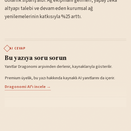
dolarlık sipariş aldı. Ağ ekipmanı gelirleri, yapay zekâ
altyapı talebi ve devam eden kurumsal ağ
yenilemelerinin katkısıyla %25 arttı.
AI CEVAP
Bu yazıya soru sorun
Yanıtlar Dragonomi arşivinden derlenir, kaynaklarıyla gösterilir.
Premium üyelik, bu yazı hakkında kaynaklı AI yanıtlarını da içerir.
Dragonomi AI'ı incele →