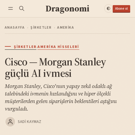
Dragonomi
Abone ol
ANASAYFA
›
ŞIRKETLER
›
AMERIKA
·
ŞIRKETLER
AMERIKA HISSELERI
Cisco — Morgan Stanley
güçlü AI ivmesi
Morgan Stanley, Cisco'nun yapay zekâ odaklı ağ
talebindeki ivmenin hızlandığını ve hiper ölçekli
müşterilerden gelen siparişlerin beklentileri aştığını
vurguladı.
SADI KAYMAZ