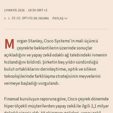
14 MAYIS 2026
18:30 GMT+3
1 DK OKUMA
PAYLAŞ
↻ 13:11 GMT+3
M
organ Stanley, Cisco Systems'in mali üçüncü
çeyrekte beklentilerin üzerinde sonuçlar
açıkladığını ve yapay zekâ odaklı ağ talebindeki ivmenin
hızlandığını bildirdi. Şirketin beş yıldır sürdürdüğü
bulut ortaklıklarını derinleştirme, optik ve silikon
teknolojilerinde farklılaşma stratejisinin meyvelerini
vermeye başladığı vurgulandı.
Finansal kuruluşun raporuna göre, Cisco çeyrek dönemde
hiper ölçekli müşterilerden yapay zekâ ile ilgili 2,1 milyar