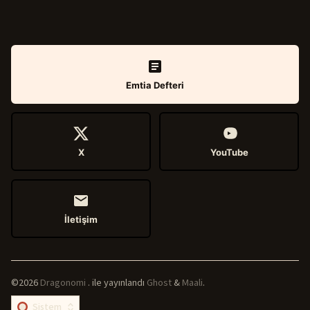
Emtia Defteri
X
YouTube
İletişim
©2026
Dragonomi
.
ile yayınlandı
Ghost
&
Maali
.