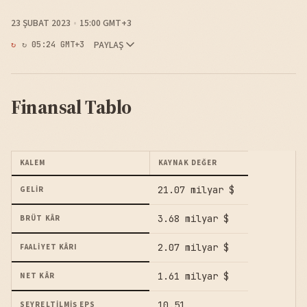
23 ŞUBAT 2023
15:00 GMT+3
PAYLAŞ
↻ 05:24 GMT+3
Finansal Tablo
KALEM
KAYNAK DEĞER
21.07 milyar $
GELIR
3.68 milyar $
BRÜT KÂR
2.07 milyar $
FAALIYET KÂRI
1.61 milyar $
NET KÂR
10.51
SEYRELTILMIŞ EPS