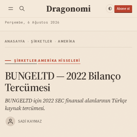
Dragonomi
Abone ol
Perşembe, 6 Ağustos 2026
ANASAYFA
›
ŞIRKETLER
›
AMERIKA
·
ŞIRKETLER
AMERIKA HISSELERI
BUNGELTD — 2022 Bilanço
Tercümesi
BUNGELTD için 2022 SEC finansal alanlarının Türkçe
kaynak tercümesi.
SADI KAYMAZ