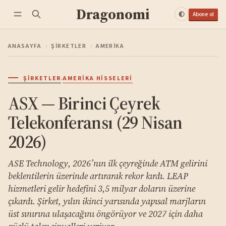
Dragonomi
Abone ol
ANASAYFA
›
ŞIRKETLER
›
AMERIKA
·
ŞIRKETLER
AMERIKA HISSELERI
ASX — Birinci Çeyrek
Telekonferansı (29 Nisan
2026)
ASE Technology, 2026’nın ilk çeyreğinde ATM gelirini
beklentilerin üzerinde artırarak rekor kırdı. LEAP
hizmetleri gelir hedefini 3,5 milyar doların üzerine
çıkardı. Şirket, yılın ikinci yarısında yapısal marjların
üst sınırına ulaşacağını öngörüyor ve 2027 için daha