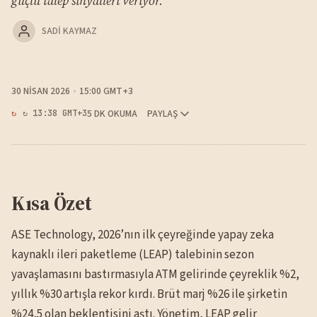
güçlü talep sinyalleri veriyor.
SADI KAYMAZ
30 NISAN 2026
15:00 GMT+3
5 DK OKUMA
PAYLAŞ
↻ 13:38 GMT+3
Kısa Özet
ASE Technology, 2026’nın ilk çeyreğinde yapay zeka
kaynaklı ileri paketleme (LEAP) talebinin sezon
yavaşlamasını bastırmasıyla ATM gelirinde çeyreklik %2,
yıllık %30 artışla rekor kırdı. Brüt marj %26 ile şirketin
%24,5 olan beklentisini aştı. Yönetim, LEAP gelir