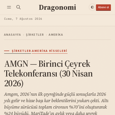
Dragonomi
Abone ol
Cuma, 7 Ağustos 2026
ANASAYFA
›
ŞIRKETLER
›
AMERIKA
·
ŞIRKETLER
AMERIKA HISSELERI
AMGN — Birinci Çeyrek
Telekonferansı (30 Nisan
2026)
Amgen, 2026’nın ilk çeyreğinde güçlü sonuçlarla 2026
yılı gelir ve hisse başı kar beklentilerini yukarı çekti. Altı
büyüme sürücüsü toplam cironun %70’ini oluşturarak
%24 büyüdü. MariTade’ın aylık veya daha seyrek